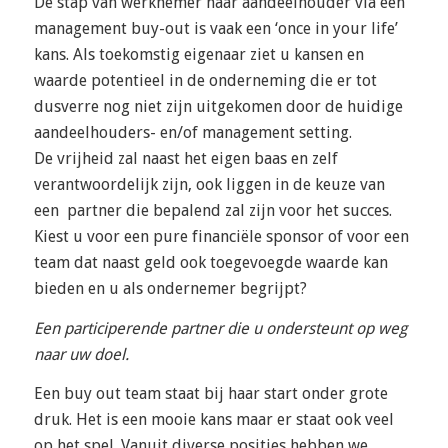
De stap van werknemer naar aandeelhouder via een
management buy-out is vaak een ‘once in your life’
kans. Als toekomstig eigenaar ziet u kansen en
waarde potentieel in de onderneming die er tot
dusverre nog niet zijn uitgekomen door de huidige
aandeelhouders- en/of management setting.
De vrijheid zal naast het eigen baas en zelf
verantwoordelijk zijn, ook liggen in de keuze van
een partner die bepalend zal zijn voor het succes.
Kiest u voor een pure financiële sponsor of voor een
team dat naast geld ook toegevoegde waarde kan
bieden en u als ondernemer begrijpt?
Een participerende partner die u ondersteunt op weg
naar uw doel.
Een buy out team staat bij haar start onder grote
druk. Het is een mooie kans maar er staat ook veel
op het spel. Vanuit diverse posities hebben we